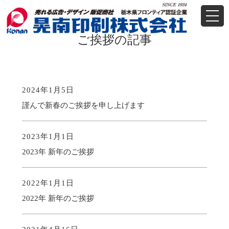
t
o
g
ご挨拶の記事
g
l
e
n
a
v
2024年1月5日
i
g
謹んで新春のご挨拶を申し上げます
a
t
i
o
2023年1月1日
n
2023年 新年のご挨拶
2022年1月1日
2022年 新年のご挨拶