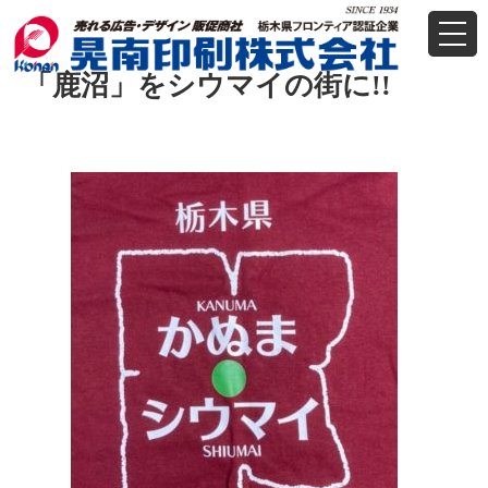
t
o
g
「鹿沼」をシウマイの街に!!
g
l
e
n
a
v
i
g
a
t
i
o
n