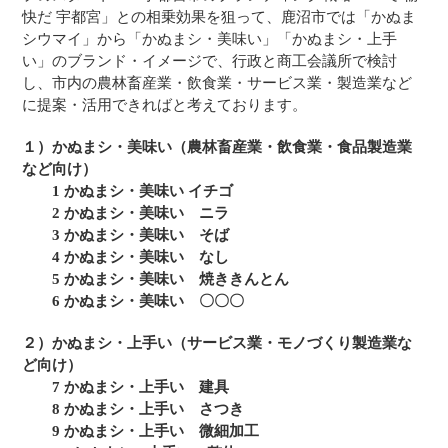
快だ 宇都宮」との相乗効果を狙って、鹿沼市では「かぬま
シウマイ」から「かぬまシ・美味い」「かぬまシ・上手
い」のブランド・イメージで、行政と商工会議所で検討
し、市内の農林畜産業・飲食業・サービス業・製造業など
に提案・活用できればと考えております。
１）かぬまシ・美味い（農林畜産業・飲食業・食品製造業
など向け）
1 かぬまシ・美味い イチゴ
2 かぬまシ・美味い ニラ
3 かぬまシ・美味い そば
4 かぬまシ・美味い なし
5 かぬまシ・美味い 焼ききんとん
6 かぬまシ・美味い 〇〇〇
２）かぬまシ・上手い（サービス業・モノづくり製造業な
ど向け）
7 かぬまシ・上手い 建具
8 かぬまシ・上手い さつき
9 かぬまシ・上手い 微細加工