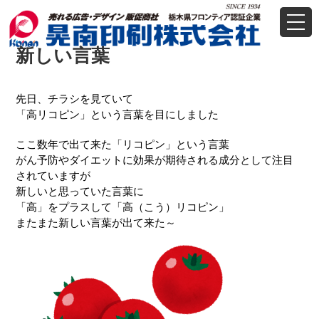
t
o
g
新しい言葉
g
l
e
n
先日、チラシを見ていて
a
「高リコピン」という言葉を目にしました
v
i
g
ここ数年で出て来た「リコピン」という言葉
a
がん予防やダイエットに効果が期待される成分として注目
t
されていますが
i
o
新しいと思っていた言葉に
n
「高」をプラスして「高（こう）リコピン」
またまた新しい言葉が出て来た～