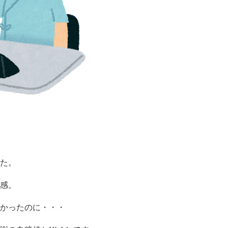
た。
感。
かったのに・・・