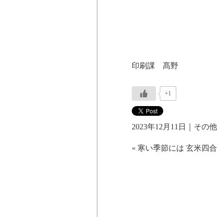
印刷課 髙野
+1
2023年12月11日｜
その他
«
寒い季節には
玄米四合