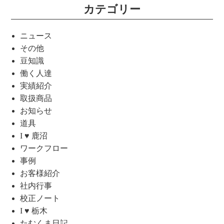
カテゴリー
ニュース
その他
豆知識
働く人達
実績紹介
取扱商品
お知らせ
道具
I ♥ 鹿沼
ワークフロー
事例
お客様紹介
社内行事
校正ノート
I ♥ 栃木
たむくま日記