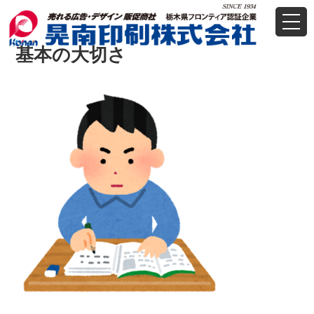
t
o
g
基本の大切さ
g
l
e
n
a
v
i
g
a
t
i
o
n