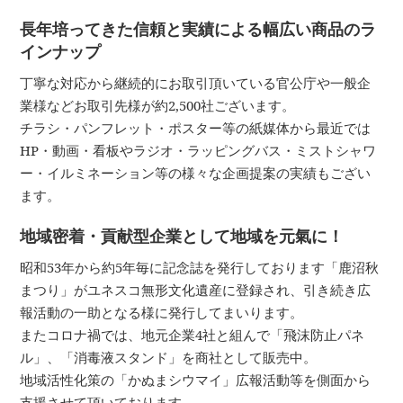
長年培ってきた信頼と実績による幅広い商品のラ
インナップ
丁寧な対応から継続的にお取引頂いている官公庁や一般企
業様などお取引先様が約2,500社ございます。
チラシ・パンフレット・ポスター等の紙媒体から最近では
HP・動画・看板やラジオ・ラッピングバス・ミストシャワ
ー・イルミネーション等の様々な企画提案の実績もござい
ます。
地域密着・貢献型企業として地域を元氣に！
昭和53年から約5年毎に記念誌を発行しております「鹿沼秋
まつり」がユネスコ無形文化遺産に登録され、引き続き広
報活動の一助となる様に発行してまいります。
またコロナ禍では、地元企業4社と組んで「飛沫防止パネ
ル」、「消毒液スタンド」を商社として販売中。
地域活性化策の「かぬまシウマイ」広報活動等を側面から
支援させて頂いております。