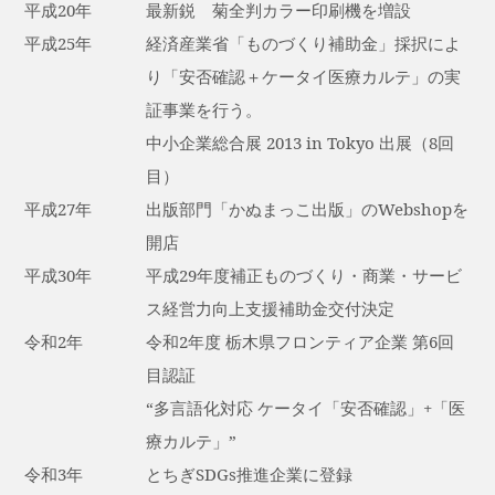
平成20年
最新鋭 菊全判カラー印刷機を増設
平成25年
経済産業省「ものづくり補助金」採択によ
り「安否確認＋ケータイ医療カルテ」の実
証事業を行う。
中小企業総合展 2013 in Tokyo 出展（8回
目）
平成27年
出版部門「かぬまっこ出版」のWebshopを
開店
平成30年
平成29年度補正ものづくり・商業・サービ
ス経営力向上支援補助金交付決定
令和2年
令和2年度 栃木県フロンティア企業 第6回
目認証
“多言語化対応 ケータイ「安否確認」+「医
療カルテ」”
令和3年
とちぎSDGs推進企業に登録