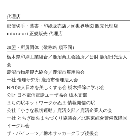
代理店
郵便切手・葉書・印紙販売店／㈱世界地図 販売代理店
miura-ori 正規販売 代理店
加盟・所属団体（敬称略 順不同）
栃木県印刷工業組合／鹿沼商工会議所／公財 鹿沼日光法人
会
鹿沼市物産観光協会／鹿沼市雇用協会
一社 倫理研究所 鹿沼市倫理法人会
NPO法人日本を美しくする会 栃木掃除に学ぶ会
公財 日本電信電話ユーザ協会 栃木支部
まちの駅ネットワークかぬま 情報発信の駅
公社「小さな親切運動」鹿沼支部／鹿沼企業人の会
一社 とちぎ圏央まちづくり協議会／北関東綜合警備保障㈱
イーグル会
ザ・パイレーツ／栃木サッカークラブ後援会