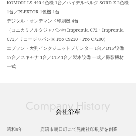
KOMORI LS-440 4色機 1台／ハイデルベルグ SORD-Z 2色機
1台／PLEXTOR 1色機 1台
デジタル・オンデマンド印刷機 4台
（コニカミノルタジャパン㈱ Impremia C72・Impremia
C71／リコージャパン㈱ Pro C9210・Pro C7200）
エプソン・大判インクジェットプリンター 1台／DTP設備
17台／スキャナ 1台／CTP 1台／製本設備 一式／撮影機材
一式
昭和9年
鹿沼市朝日町にて晃南社印刷所を創業